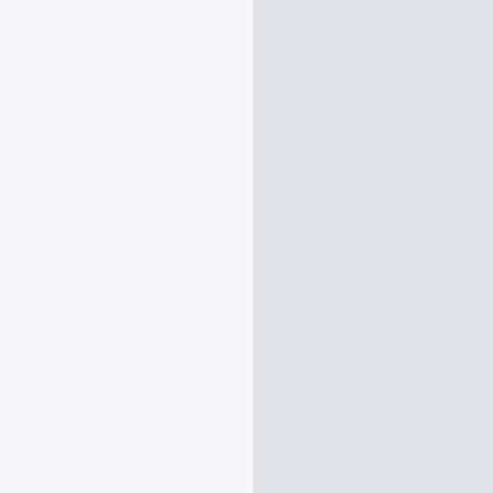
Statistik och
Följ oss på
liveresultat
Mörkt/Ljust
Läge
Favoriter
Klicka på
stjärnikonen för
att lägga till i
Favoriter
i samarbete med