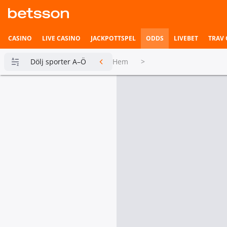
CASINO
LIVE CASINO
JACKPOTTSPEL
ODDS
LIVEBET
TRAV
Dölj sporter A–Ö
Hem
>
Hem
Livespel
Startar
snart
Spelhistorik
Inställningar
Odds-boost