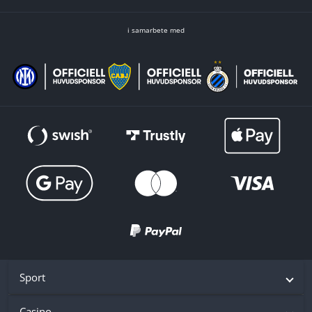
i samarbete med
Sport
Casino