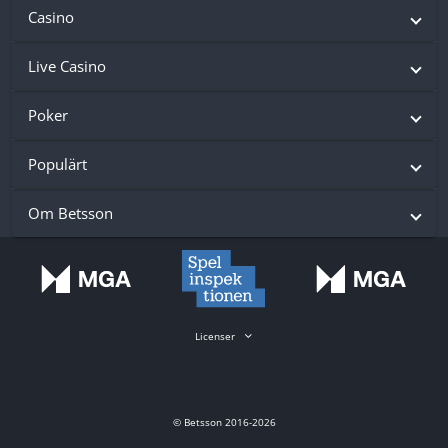
Casino
Live Casino
Poker
Populärt
Om Betsson
Licenser
© Betsson 2016-2026