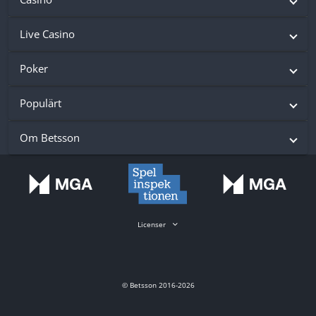
Live Casino
Poker
Populärt
Om Betsson
Licenser
© Betsson 2016-2026