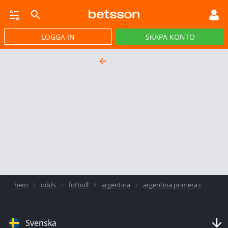
LOGGA IN
SKAPA KONTO
hem
odds
fotboll
argentina
argentina primera c
Svenska