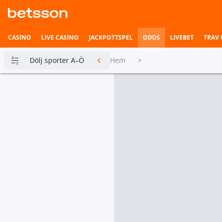
CASINO
LIVE CASINO
JACKPOTTSPEL
ODDS
LIVEBET
TRAV
Dölj sporter A–Ö
Hem
>
Hem
Livespel
Startar
snart
Spelhistorik
Inställningar
Odds-boost