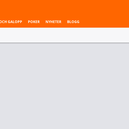
 OCH GALOPP
POKER
NYHETER
BLOGG