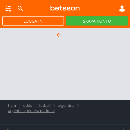
LOGGA IN
SKAPA KONTO
JACKPOTTSPEL
LIVEBET
TRAV OCH GALOPP
POKER
NYHETER
hem
odds
fotboll
argentina
argentina primera nacional