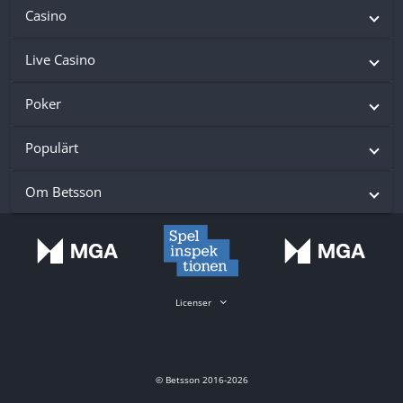
Casino
Live Casino
Poker
Populärt
Om Betsson
Licenser
© Betsson 2016-2026