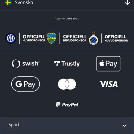
Svenska
i samarbete med
Sport