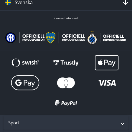
Svenska
i samarbete med
Sport