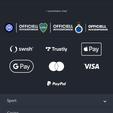
i samarbete med
Sport
Casino