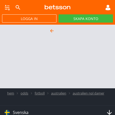
LOGGA IN
SKAPA KONTO
hem
odds
fotboll
australien
australien npl damer
Svenska