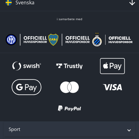
Svenska
i samarbete med
Sport