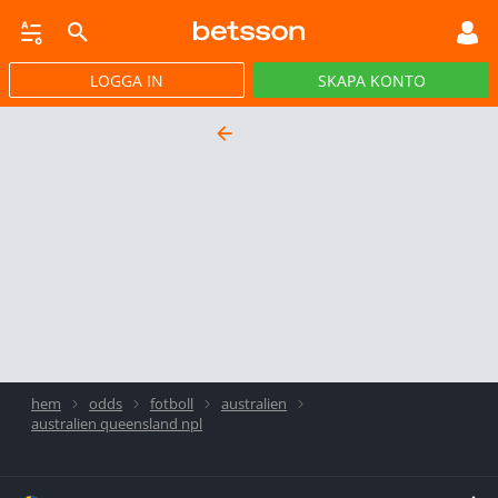
LOGGA IN
SKAPA KONTO
hem
odds
fotboll
australien
australien queensland npl