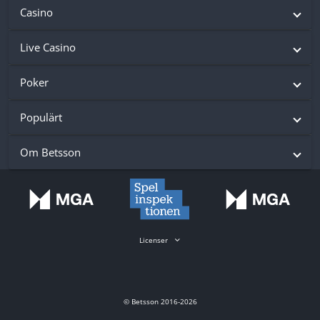
Casino
Live Casino
Poker
Populärt
Om Betsson
Licenser
© Betsson 2016-2026