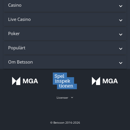
Casino
Live Casino
Poker
Populärt
Om Betsson
Licenser
© Betsson 2016-2026