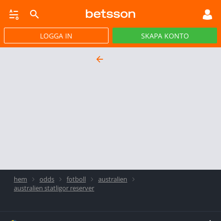
LOGGA IN
SKAPA KONTO
hem
odds
fotboll
australien
australien statligor reserver