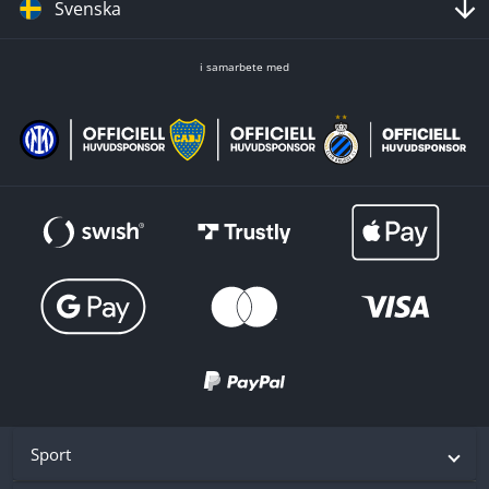
Svenska
i samarbete med
Sport