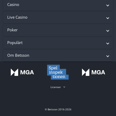
Casino
Live Casino
Poker
Populärt
Om Betsson
Licenser
© Betsson 2016-2026