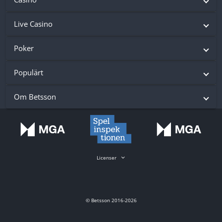
Live Casino
Poker
Populärt
Om Betsson
Licenser
© Betsson 2016-2026