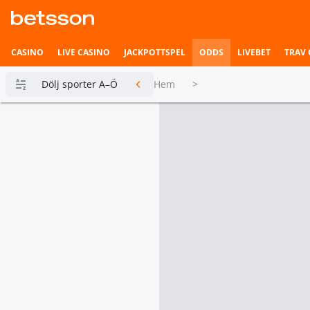
CASINO
LIVE CASINO
JACKPOTTSPEL
ODDS
LIVEBET
TRAV
Dölj sporter A–Ö
Hem
>
Hem
Livespel
Startar
snart
Spelhistorik
Inställningar
Odds-boost