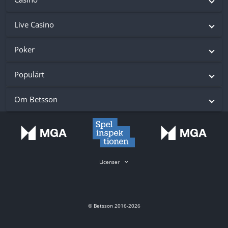
Live Casino
Poker
Populärt
Om Betsson
Licenser
© Betsson 2016-2026