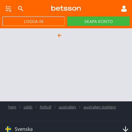
LOGGA IN
SKAPA KONTO
JACKPOTTSPEL
LIVEBET
TRAV OCH GALOPP
POKER
NYHETER
hem
odds
fotboll
australien
australien statligor
Svenska