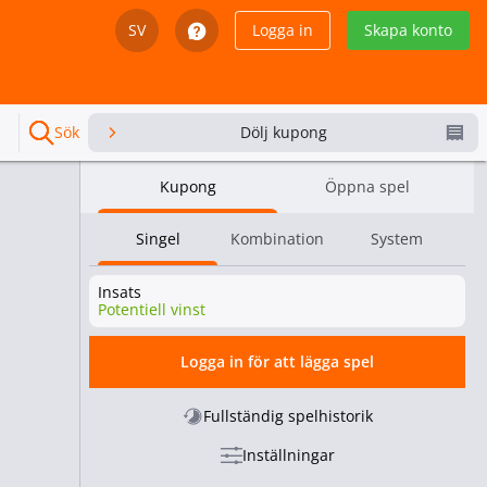
SV
Logga in
Skapa konto
English
Svenska
Sök
Dölj kupong
Kupong
Öppna spel
Singel
Kombination
System
Insats
Potentiell vinst
Logga in för att lägga spel
Fullständig spelhistorik
Inställningar