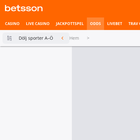
CASINO
LIVE CASINO
JACKPOTTSPEL
ODDS
LIVEBET
TRAV
Dölj sporter A–Ö
Hem
>
Hem
Livespel
Startar
snart
Spelhistorik
Inställningar
Odds-boost