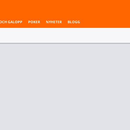
 OCH GALOPP
POKER
NYHETER
BLOGG