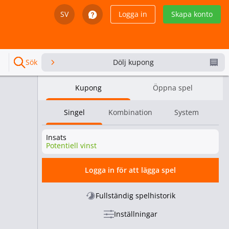
SV
Logga in
Skapa konto
English
Svenska
Sök
Dölj kupong
Kupong
Öppna spel
Singel
Kombination
System
Insats
Potentiell vinst
Logga in för att lägga spel
Fullständig spelhistorik
Inställningar