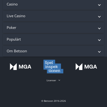
Casino
Live Casino
Poker
Populärt
Om Betsson
Licenser
© Betsson 2016-2026