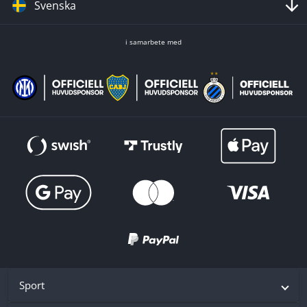
Svenska
i samarbete med
Sport