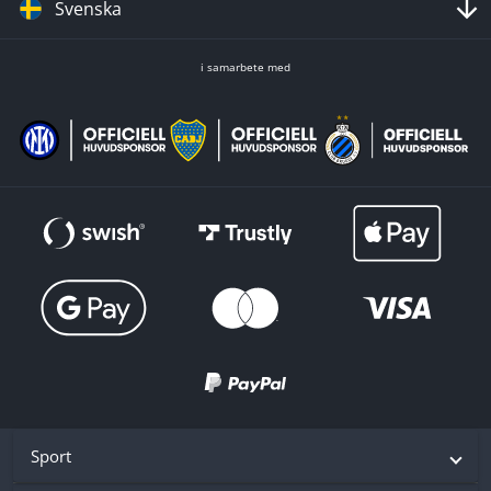
Svenska
i samarbete med
Sport