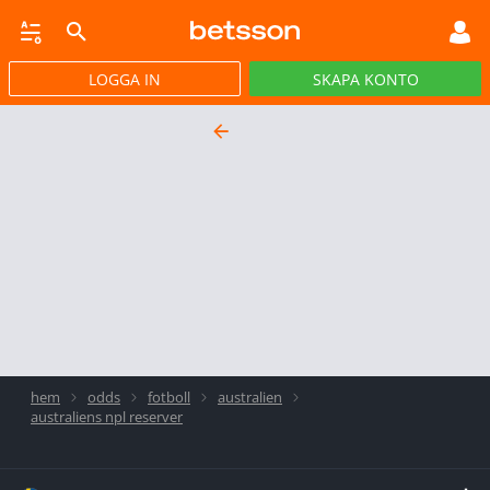
LOGGA IN
SKAPA KONTO
JACKPOTTSPEL
LIVEBET
TRAV OCH GALOPP
POKER
NYHETER
hem
odds
fotboll
australien
australiens npl reserver