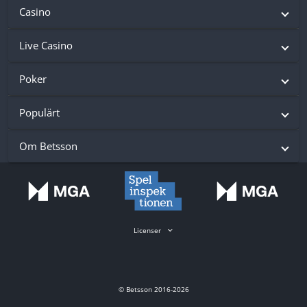
Casino
Live Casino
Poker
Populärt
Om Betsson
Licenser
© Betsson 2016-2026