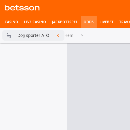
CASINO
LIVE CASINO
JACKPOTTSPEL
ODDS
LIVEBET
TRAV
Dölj sporter A–Ö
Hem
>
Hem
Livespel
Startar
snart
Spelhistorik
Inställningar
Odds-boost