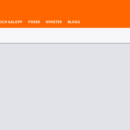
 OCH GALOPP
POKER
NYHETER
BLOGG