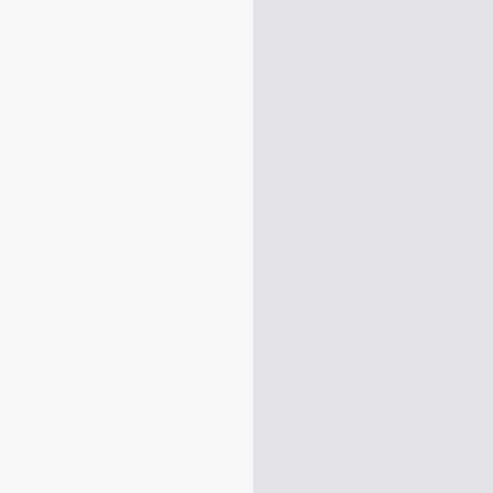
Statistik och
Följ oss på
liveresultat
Mörkt/Ljust
Läge
Favoriter
Klicka på
stjärnikonen för
att lägga till i
Favoriter
i samarbete med