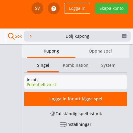
SV
Logga in
Skapa konto
English
Svenska
Sök
Dölj kupong
Kupong
Öppna spel
Singel
Kombination
System
Insats
Potentiell vinst
Logga in för att lägga spel
Fullständig spelhistorik
Inställningar