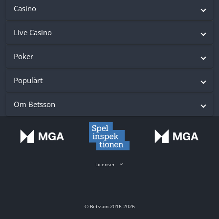
Casino
Live Casino
Poker
Populärt
Om Betsson
Licenser
© Betsson 2016-2026