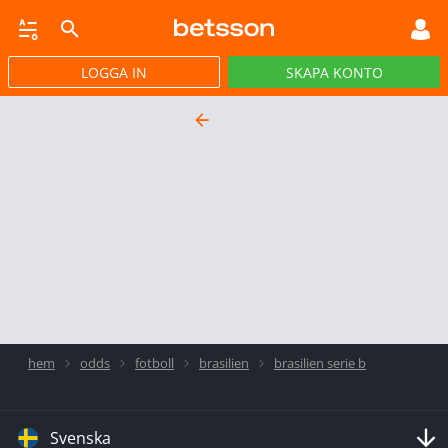
LOGGA IN
SKAPA KONTO
hem
odds
fotboll
brasilien
brasilien serie b
Svenska