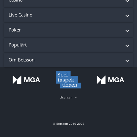
Live Casino
Poker
Populärt
Om Betsson
Licenser
© Betsson 2016-2026