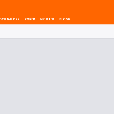
 OCH GALOPP
POKER
NYHETER
BLOGG