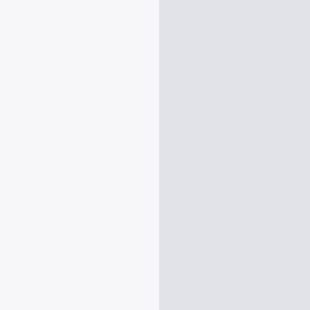
Statistik och
Följ oss på
liveresultat
Mörkt/Ljust
Läge
Favoriter
Klicka på
stjärnikonen för
att lägga till i
Favoriter
i samarbete med