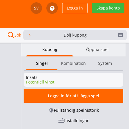
SV
Logga in
Skapa konto
English
Svenska
Sök
Dölj kupong
Kupong
Öppna spel
Singel
Kombination
System
Insats
Potentiell vinst
Logga in för att lägga spel
Fullständig spelhistorik
Inställningar