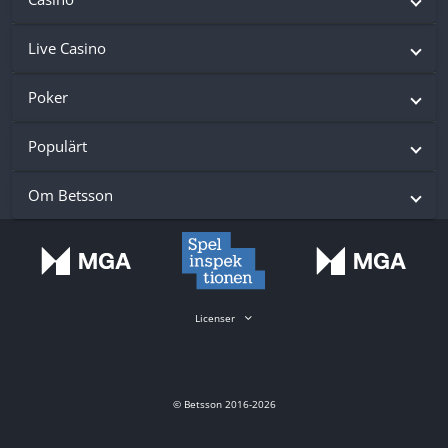
Live Casino
Poker
Populärt
Om Betsson
Licenser
© Betsson 2016-2026