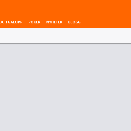
 OCH GALOPP
POKER
NYHETER
BLOGG