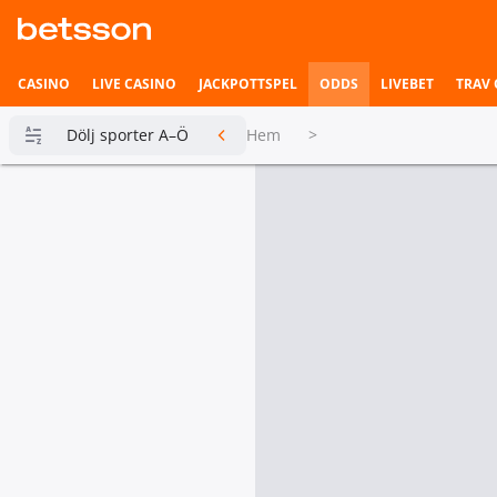
CASINO
LIVE CASINO
JACKPOTTSPEL
ODDS
LIVEBET
TRAV
Dölj sporter A–Ö
Hem
>
Hem
Livespel
Startar
snart
Spelhistorik
Inställningar
Odds-boost