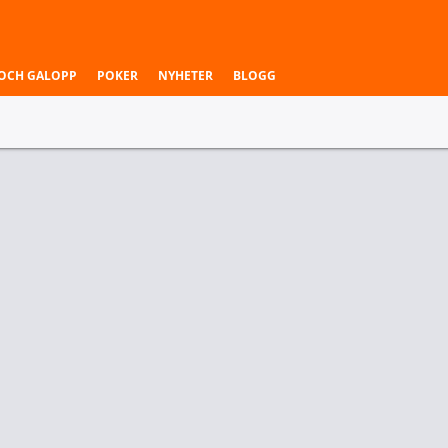
 OCH GALOPP
POKER
NYHETER
BLOGG