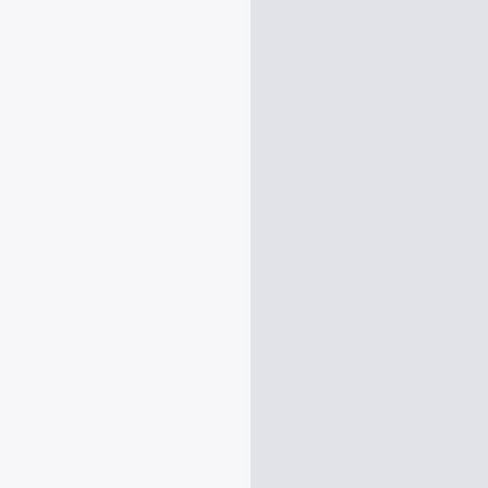
Statistik och
Följ oss på
liveresultat
Mörkt/Ljust
Läge
Favoriter
Klicka på
stjärnikonen för
att lägga till i
Favoriter
i samarbete med