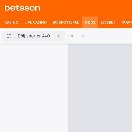
CASINO
LIVE CASINO
JACKPOTTSPEL
ODDS
LIVEBET
TRAV
Dölj sporter A–Ö
Hem
>
Hem
Livespel
Startar
snart
Spelhistorik
Inställningar
Odds-boost