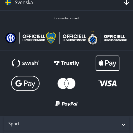
Svenska
i samarbete med
Sport