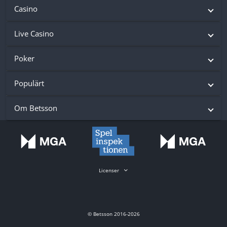
Casino
Live Casino
Poker
Populärt
Om Betsson
Licenser
© Betsson 2016-2026