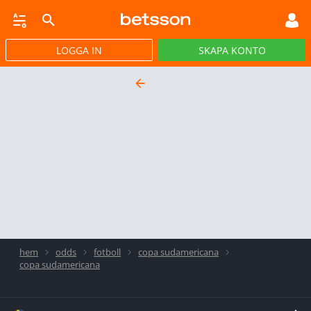
LOGGA IN
SKAPA KONTO
hem
odds
fotboll
copa sudamericana
copa sudamericana