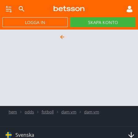
LOGGA IN
SKAPA KONTO
JACKPOTTSPEL
LIVEBET
TRAV OCH GALOPP
POKER
NYHETER
hem
odds
fotboll
dam vm
dam vm
Svenska