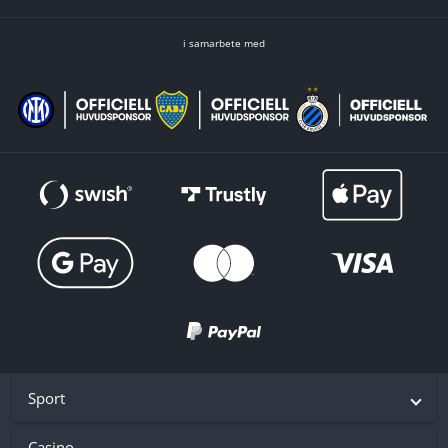
i samarbete med
Sport
Casino