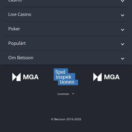
Live Casino
Poker
Populärt
Om Betsson
Licenser
© Betsson 2016-2026