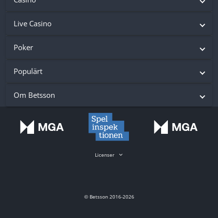
Live Casino
Poker
Populärt
Om Betsson
Licenser
© Betsson 2016-2026