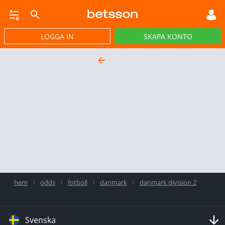
LOGGA IN
SKAPA KONTO
hem
odds
fotboll
danmark
danmark division 2
Svenska