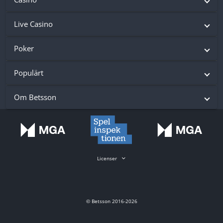
Live Casino
Poker
Populärt
Om Betsson
Licenser
© Betsson 2016-2026