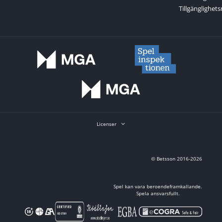
Champions League.
Champions League odds
hittar du självklart
Tillgänglighe
hos oss på Betsson.
Odds på lag som åker ur Premier League 2025/26
Vilka lag åker ur då Premier League 2026 då? På Betsson erbjuder
vi odds på vilka lag som vi tror åker ur, men om du har en
outsider som till exempel ett storlag så kan du givetvis spela på
det med, och du erbjuds antagligen högre odds än till exempel
om en nykomling tippas åka ur.
Odds på skytteligavinnare 2025/26
Premier League är en av världens största fotbollsligor, för att inte
Licenser
säga den största. Oavsett vilken nivå ligan ligger på så är
skytteligavinnaren alltid en stor prestige för den spelare som
vinner “The Golden Boot”. Hos Betsson hittar du odds på
skytteligavinnare hela säsongen.
© Betsson 2016-2026
Betting på Premier League
Spel kan vara beroendeframkallande.
Premier League är en mycket populär liga i Sverige och hos
Spela ansvarsfullt.
svenskarna. Många av oss har ett lag i Sverige och ett i England
och det går tillbaka till 1970 då vi kunde ta del av engelsk fotboll
på tv. Spel och betting på Premier League har också blivit en