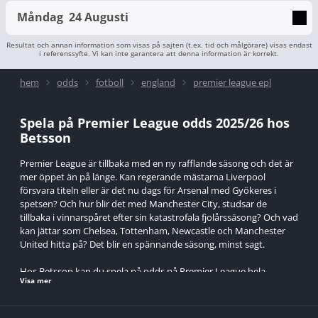
Måndag
24 Augusti
Resultat och annan information som visas på sajten (t.ex. tid och målgörare) visas endast
i referenssyfte. Vi kan inte garantera att denna information är korrekt.
hem
odds
fotboll
england
premier league epl
Spela på Premier League odds 2025/26 hos
Betsson
Premier League är tillbaka med en ny rafflande säsong och det är
mer öppet än på länge. Kan regerande mästarna Liverpool
försvara titeln eller är det nu dags för Arsenal med Gyökeres i
spetsen? Och hur blir det med Manchester City, studsar de
tillbaka i vinnarspåret efter sin katastrofala fjolårssäsong? Och vad
kan jättar som Chelsea, Tottenham, Newcastle och Manchester
United hitta på? Det blir en spännande säsong, minst sagt.
Hos Betsson kan du spela på odds på Premier League hela
Visa mer
säsongen 2025/26 - oavsett om du vill spela på matchodds, spela
live under matchen eller tippa skytteligavinnare eller vilket lag
som vinner ligan. Säsongen 2025/26 startade den 15 augusti och