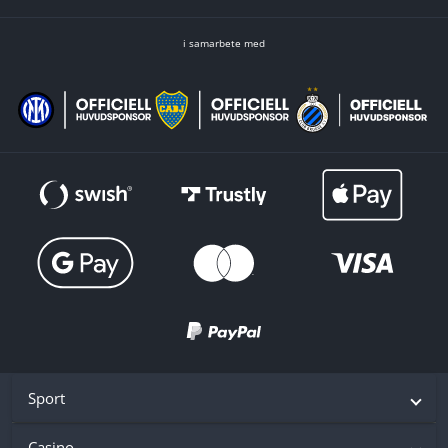
i samarbete med
Sport
Casino