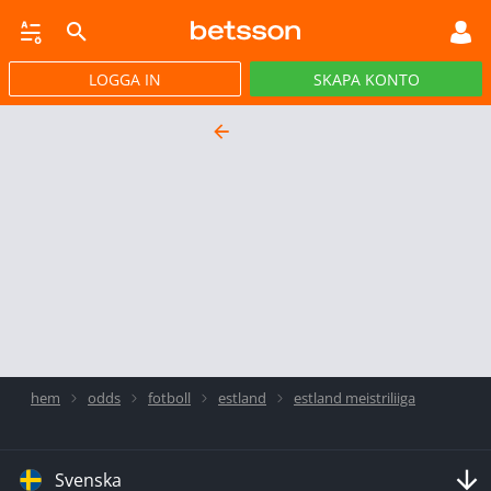
LOGGA IN
SKAPA KONTO
hem
odds
fotboll
estland
estland meistriliiga
Svenska