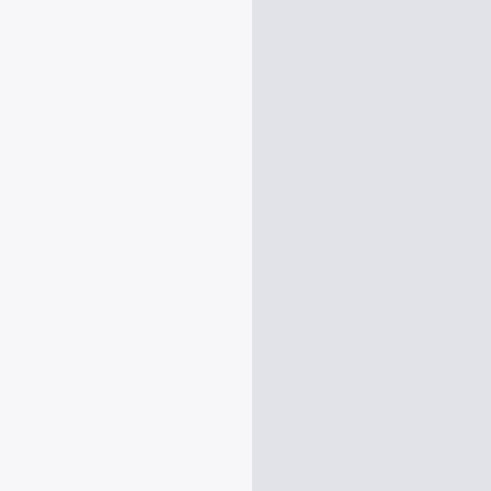
Statistik och
Följ oss på
liveresultat
Mörkt/Ljust
Läge
Favoriter
Klicka på
stjärnikonen för
att lägga till i
Favoriter
i samarbete med