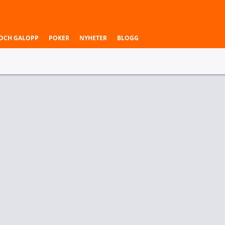
 OCH GALOPP
POKER
NYHETER
BLOGG