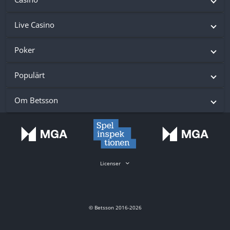
Live Casino
Poker
Populärt
Om Betsson
Licenser
© Betsson 2016-2026