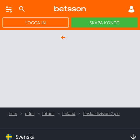
LOGGA IN
SKAPA KONTO
hem
odds
fotboll
finland
finska division 2 p o
Svenska