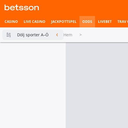
CASINO
LIVE CASINO
JACKPOTTSPEL
ODDS
LIVEBET
TRAV
Dölj sporter A–Ö
Hem
>
Hem
Livespel
Startar
snart
Spelhistorik
Inställningar
Odds-boost