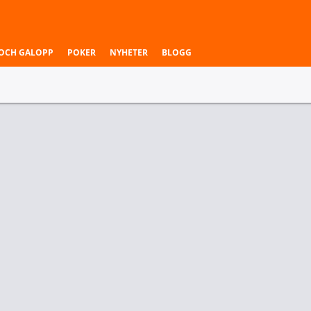
 OCH GALOPP
POKER
NYHETER
BLOGG