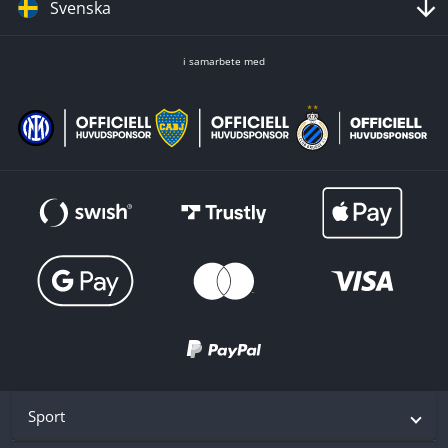
Svenska
i samarbete med
Sport