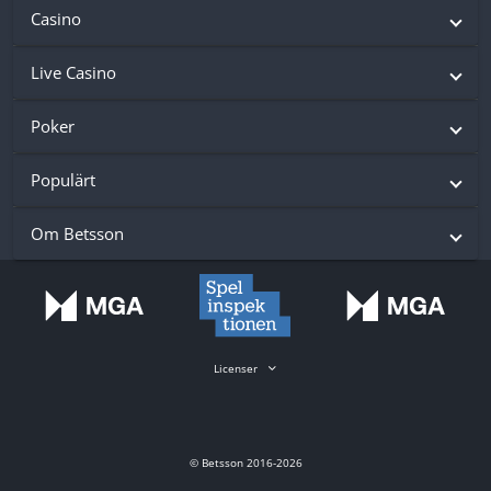
Casino
Live Casino
Poker
Populärt
Om Betsson
Licenser
© Betsson 2016-2026