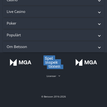
Live Casino
Poker
Populärt
Om Betsson
Licenser
© Betsson 2016-2026