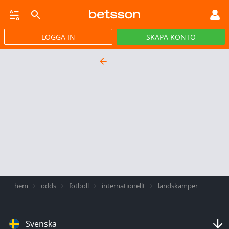
LOGGA IN
SKAPA KONTO
hem
odds
fotboll
internationellt
landskamper
Svenska