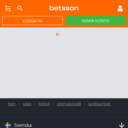
LOGGA IN
SKAPA KONTO
hem
odds
fotboll
internationellt
landskamper
Svenska