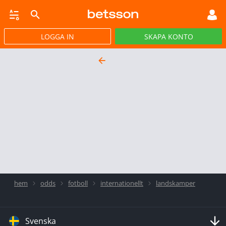
LOGGA IN
SKAPA KONTO
hem
odds
fotboll
internationellt
landskamper
Svenska