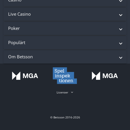
Live Casino
Poker
Populärt
Om Betsson
Licenser
© Betsson 2016-2026